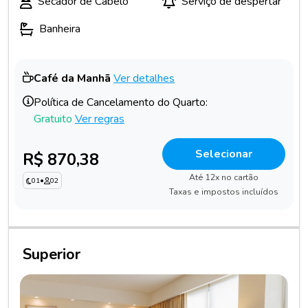
Secador de Cabelo
Serviço de despertar
Banheira
Café da Manhã
Ver detalhes
Política de Cancelamento do Quarto:
Gratuito
Ver regras
Selecionar
R$ 870,38
Até 12x no cartão
01
•
02
Taxas e impostos incluídos
Superior