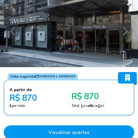
Anterior
Próxi
Data sugerida
25/08/2026
a
26/08/2026
A partir de
R$ 870
R$ 870
por noite
Total
01
•
01
•
02
Visualizar quartos