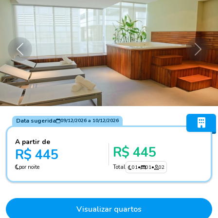
Anterior
Próxi
Data sugerida
09/12/2026
a
10/12/2026
A partir de
R$ 445
R$ 445
por noite
Total
01
•
01
•
02
Visualizar quartos