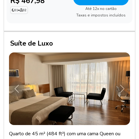
R$ 467,98
Até 12x no cartão
01
•
02
Taxas e impostos incluídos
Suíte de Luxo
Anterior
Próxim
Quarto de 45 m² (484 ft²) com uma cama Queen ou