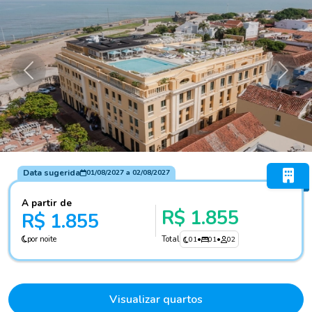
Anterior
Próxi
Data sugerida
01/08/2027
a
02/08/2027
A partir de
R$ 1.855
R$ 1.855
por noite
Total
01
•
01
•
02
Visualizar quartos