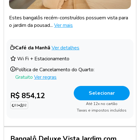
Estes bangalôs recém-construídos possuem vista para
o jardim da pousad...
Ver mais
Café da Manhã
Ver detalhes
Wi Fi + Estacionamento
Política de Cancelamento do Quarto:
Gratuito
Ver regras
Selecionar
R$ 854,12
Até 12x no cartão
01
•
02
Taxas e impostos incluídos
Bangalô Deluxe Vista Jardim com