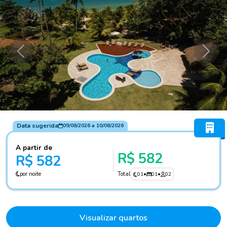
Anterior
Próxi
Data sugerida
09/08/2026
a
10/08/2026
A partir de
R$ 582
R$ 582
por noite
Total
01
•
01
•
02
Visualizar quartos