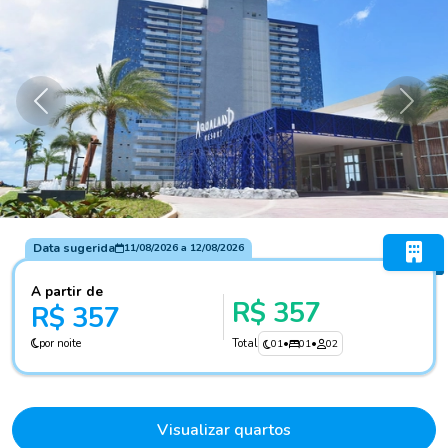
Anterior
Próxi
Data sugerida
11/08/2026
a
12/08/2026
A partir de
R$ 357
R$ 357
por noite
Total
01
•
01
•
02
Visualizar quartos