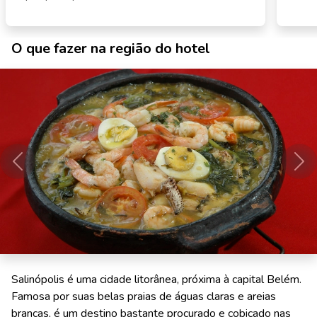
O que fazer na região do hotel
Anterior
Pró
Salinópolis é uma cidade litorânea, próxima à capital Belém.
Famosa por suas belas praias de águas claras e areias
brancas, é um destino bastante procurado e cobiçado nas