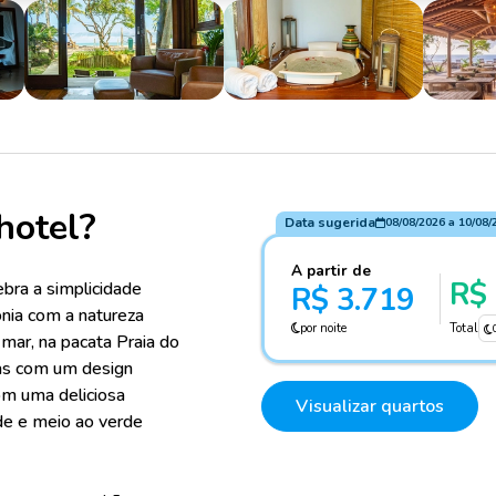
hotel?
Data sugerida
08/08/2026
a
10/08/
A partir de
R$ 
bra a simplicidade
R$ 3.719
nia com a natureza
por noite
Total
-mar, na pacata Praia do
as com um design
om uma deliciosa
Visualizar quartos
ade e meio ao verde