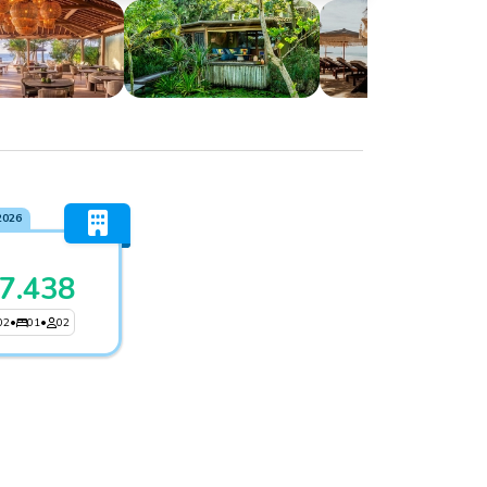
2026
7.438
02
•
01
•
02