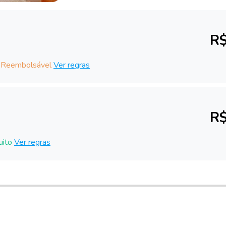
R$
 Reembolsável
Ver regras
R$
uito
Ver regras