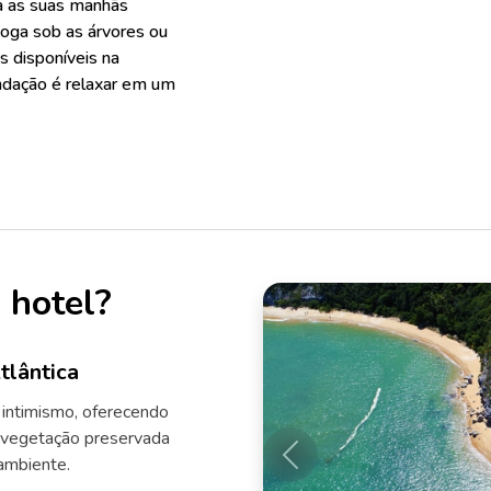
ça as suas manhãs
oga sob as árvores ou
as disponíveis na
ndação é relaxar em um
 hotel?
tlântica
o intimismo, oferecendo
 vegetação preservada
ambiente.
Anterior