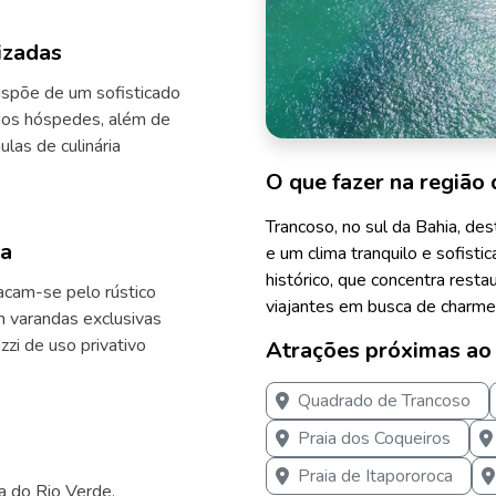
izadas
ispõe de um sofisticado
 dos hóspedes, além de
las de culinária
O que fazer na região 
Trancoso, no sul da Bahia, des
va
e um clima tranquilo e sofisti
histórico, que concentra restau
acam-se pelo rústico
viajantes em busca de charme 
 varandas exclusivas
zi de uso privativo
Atrações próximas ao
Quadrado de Trancoso
Praia dos Coqueiros
Praia de Itapororoca
ia do Rio Verde,